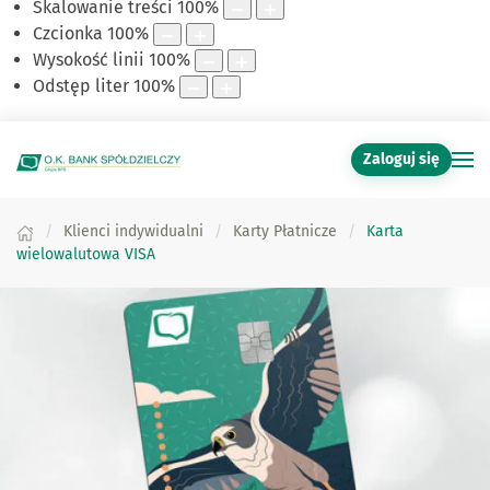
Skalowanie treści
100
%
Czcionka
100
%
Wysokość linii
100
%
Odstęp liter
100
%
Zaloguj się
Klienci indywidualni
Karty Płatnicze
Karta
wielowalutowa VISA