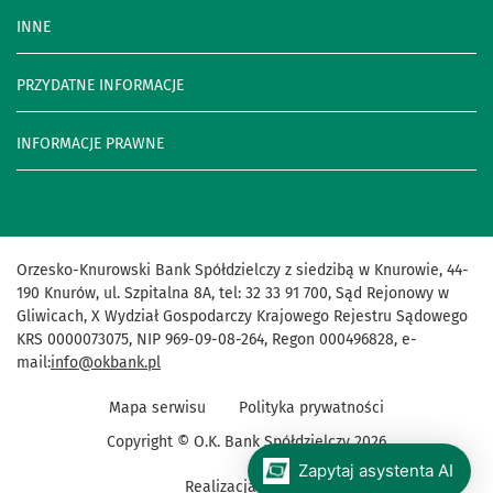
INNE
PRZYDATNE INFORMACJE
INFORMACJE PRAWNE
Orzesko-Knurowski Bank Spółdzielczy z siedzibą w Knurowie, 44-
190 Knurów, ul. Szpitalna 8A, tel: 32 33 91 700, Sąd Rejonowy w
Gliwicach, X Wydział Gospodarczy Krajowego Rejestru Sądowego
KRS 0000073075, NIP 969-09-08-264, Regon 000496828, e-
mail:
info@okbank.pl
Mapa serwisu
Polityka prywatności
Copyright © O.K. Bank Spółdzielczy
2026
Zapytaj asystenta AI
Realizacja:
VerdIT