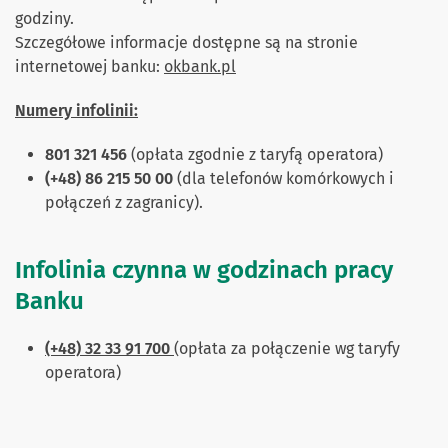
godziny.
Szczegółowe informacje dostępne są na stronie
internetowej banku:
okbank.pl
Numery infolinii:
801 321 456
(opłata zgodnie z taryfą operatora)
(+48) 86 215 50 00
(dla telefonów komórkowych i
połączeń z zagranicy).
Infolinia czynna w godzinach pracy
Banku
(+48) 32 33 91 700
(opłata za połączenie wg taryfy
operatora)