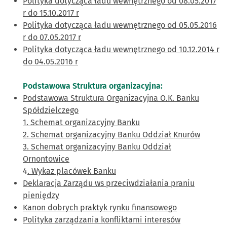
Polityka dotycząca ładu wewnętrznego od 08.05.2017
r do 15.10.2017 r
Polityka dotycząca ładu wewnętrznego od 05.05.2016
r do 07.05.2017 r
Polityka dotycząca ładu wewnętrznego od 10.12.2014 r
do 04.05.2016 r
Podstawowa Struktura organizacyjna:
Podstawowa Struktura Organizacyjna O.K. Banku
Spółdzielczego
1. Schemat organizacyjny Banku
2. Schemat organizacyjny Banku Oddział Knurów
3. Schemat organizacyjny Banku Oddział
Ornontowice
4
. Wykaz placówek Banku
Deklaracja Zarządu ws przeciwdziałania praniu
pieniędzy
Kanon dobrych praktyk rynku finansowego
Polityka zarządzania konfliktami interesów