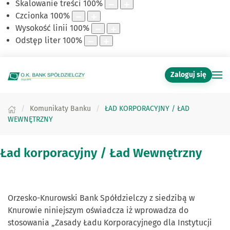
Skalowanie treści
100
%
Czcionka
100
%
Wysokość linii
100
%
Odstęp liter
100
%
Zaloguj się
Komunikaty Banku
ŁAD KORPORACYJNY / ŁAD
WEWNĘTRZNY
Ład korporacyjny / Ład Wewnętrzny
Orzesko-Knurowski Bank Spółdzielczy z siedzibą w
Knurowie niniejszym oświadcza iż wprowadza do
stosowania „Zasady Ładu Korporacyjnego dla Instytucji