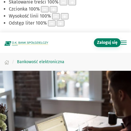
Skalowanie treści
100
%
Czcionka
100
%
Wysokość linii
100
%
Odstęp liter
100
%
Zaloguj się
Bankowość elektroniczna