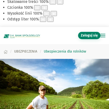
Skalowanie treści
100
%
Czcionka
100
%
Wysokość linii
100
%
Odstęp liter
100
%
Zaloguj się
UBEZPIECZENIA
Ubezpieczenia dla rolników