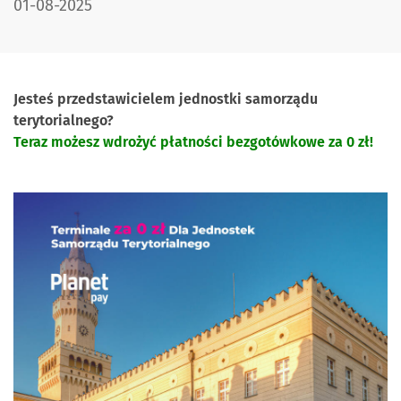
DATA PUBLIKACJI:
01-08-2025
Jesteś przedstawicielem jednostki samorządu
terytorialnego?
Teraz możesz wdrożyć płatności bezgotówkowe za 0 zł!