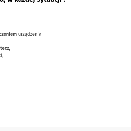
zczeniem
urządzenia
stecz
,
i,