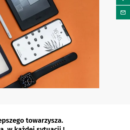
lepszego towarzysza.
 w każdej sytuacji !