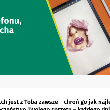
efonu,
tcha
ch jest z Tobą zawsze – chroń go jak naj
eczeństwo Twojego sprzętu – każdego dnia,