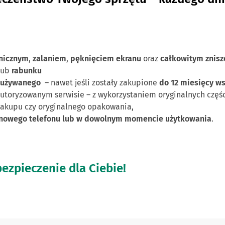
nicznym
,
zalaniem
,
pęknięciem ekranu
oraz
całkowitym znis
lub
rabunku
 używanego
– nawet jeśli zostały zakupione
do 12 miesięcy w
utoryzowanym serwisie – z wykorzystaniem oryginalnych częśc
zakupu czy oryginalnego opakowania,
 nowego telefonu lub w dowolnym momencie użytkowania
.
zpieczenie dla Ciebie!