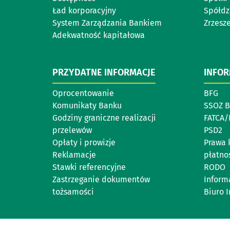
Ład korporacyjny
Spółdz
System Zarządzania Bankiem
Zrzesz
Adekwatność kapitałowa
PRZYDATNE INFORMACJE
INFO
Oprocentowanie
BFG
Komunikaty Banku
SSOZ 
Godziny graniczne realizacji
FATCA/
przelewów
PSD2
Opłaty i prowizje
Prawa 
Reklamacje
płatno
Stawki referencyjne
RODO
Zastrzeganie dokumentów
Inform
tożsamości
Biuro 