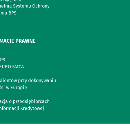
ielnia Systemu Ochrony
enia BPS
RMACJE PRAWNE
BPS
EURO FATCA
klientów przy dokonywaniu
ści w Europie
acja o przedsiębiorcach
Informacji Kredytowej