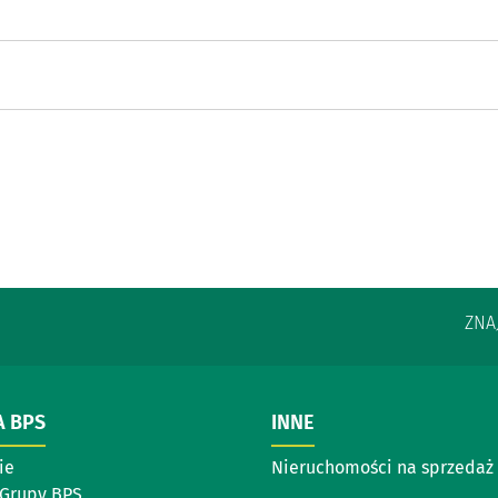
ZNA
A BPS
INNE
ie
Nieruchomości na sprzedaż
 Grupy BPS