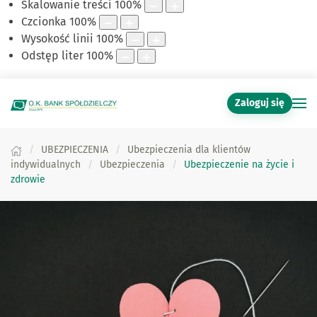
Skalowanie treści
100
%
Czcionka
100
%
Wysokość linii
100
%
Odstęp liter
100
%
Zaloguj się
UBEZPIECZENIA
Ubezpieczenia dla klientów
indywidualnych
Ubezpieczenia
Ubezpieczenie na życie i
zdrowie